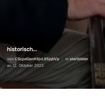
historisch…
von
CScpdQenK6jvL85jqbVp
in
startbilder
Veröffentlicht
an
12. Oktober 2023
am