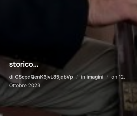
storico…
Pubblic
di
CScpdQenK6jvL85jqbVp
in
imagini
on
12.
il
Ottobre 2023